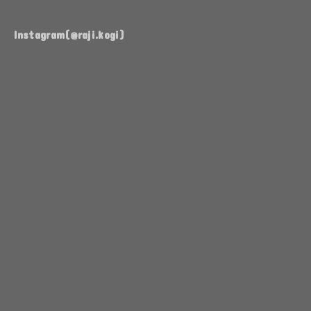
Instagram(@raji.kogi)
ち
作
ょ
っ
っ
た
と
ま
前
ま
に
放
な
置
り
し
TA08R
よ
ま
て
用
う
す
た
に、
や
が
TA08R、
も
く
TAMIYA
よ
う
TA08R
BLOCKHEAD
う
ひ
に
MOTORS
や