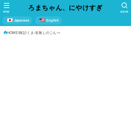
ろまちゃん、にやけすぎ
MENU
SEARCH
Japanese
English
HOME
雑記
くま
名無しのごんべ