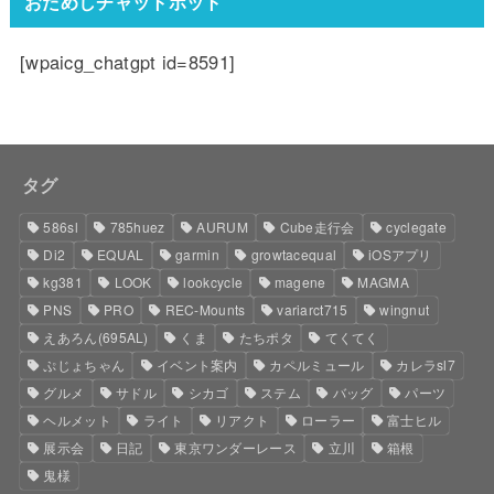
おためしチャットボット
[wpaicg_chatgpt id=8591]
タグ
586sl
785huez
AURUM
Cube走行会
cyclegate
Di2
EQUAL
garmin
growtacequal
iOSアプリ
kg381
LOOK
lookcycle
magene
MAGMA
PNS
PRO
REC-Mounts
variarct715
wingnut
えあろん(695AL)
くま
たちポタ
てくてく
ぷじょちゃん
イベント案内
カペルミュール
カレラsl7
グルメ
サドル
シカゴ
ステム
バッグ
パーツ
ヘルメット
ライト
リアクト
ローラー
富士ヒル
展示会
日記
東京ワンダーレース
立川
箱根
鬼様