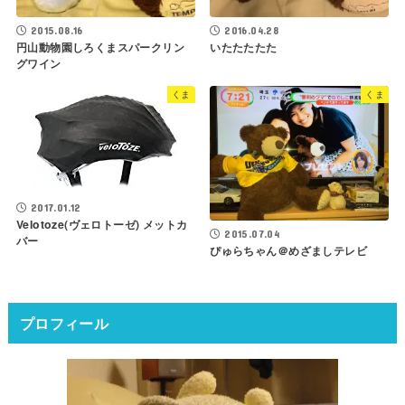
2015.08.16
2016.04.28
円山動物園しろくまスパークリン
いたたたたた
グワイン
くま
くま
2017.01.12
Velotoze(ヴェロトーゼ) メットカ
2015.07.04
バー
ぴゅらちゃん＠めざましテレビ
プロフィール