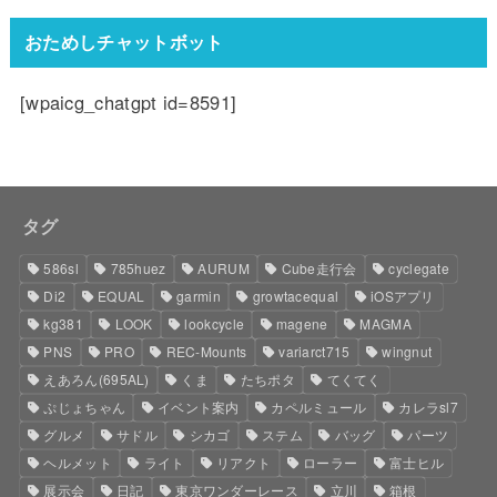
おためしチャットボット
[wpaicg_chatgpt id=8591]
タグ
586sl
785huez
AURUM
Cube走行会
cyclegate
Di2
EQUAL
garmin
growtacequal
iOSアプリ
kg381
LOOK
lookcycle
magene
MAGMA
PNS
PRO
REC-Mounts
variarct715
wingnut
えあろん(695AL)
くま
たちポタ
てくてく
ぷじょちゃん
イベント案内
カペルミュール
カレラsl7
グルメ
サドル
シカゴ
ステム
バッグ
パーツ
ヘルメット
ライト
リアクト
ローラー
富士ヒル
展示会
日記
東京ワンダーレース
立川
箱根