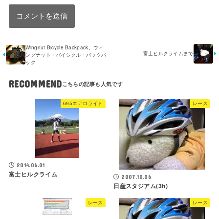
Wingnut Bicycle Backpack、ウィ
富士ヒルクライムまで
ングナット・バイシクル・バックパ
ック
RECOMMEND
695エアロライト
レース
2014.06.01
富士ヒルクライム
2007.10.06
日産スタジアム(3h)
レース
レース