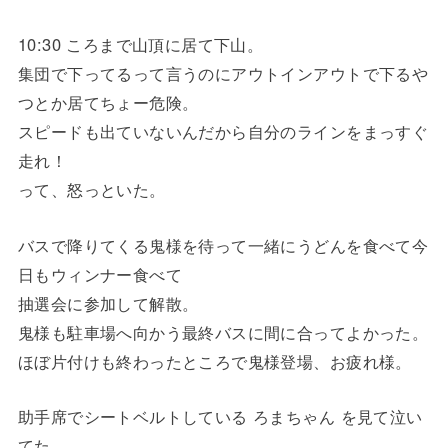
10:30 ころまで山頂に居て下山。
集団で下ってるって言うのにアウトインアウトで下るや
つとか居てちょー危険。
スピードも出ていないんだから自分のラインをまっすぐ
走れ！
って、怒っといた。
バスで降りてくる鬼様を待って一緒にうどんを食べて今
日もウィンナー食べて
抽選会に参加して解散。
鬼様も駐車場へ向かう最終バスに間に合ってよかった。
ほぼ片付けも終わったところで鬼様登場、お疲れ様。
助手席でシートベルトしている ろまちゃん を見て泣い
てた。