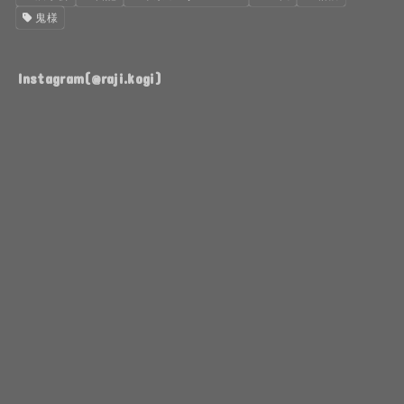
鬼様
Instagram(@raji.kogi)
ち
作
ょ
っ
っ
た
と
ま
前
ま
に
放
な
置
り
し
TA08R
よ
ま
て
用
う
す
た
に、
や
が
TA08R、
も
く
TAMIYA
よ
う
TA08R
BLOCKHEAD
う