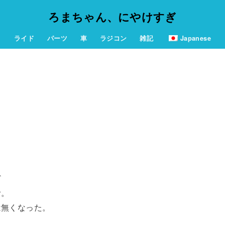
ろまちゃん、にやけすぎ
ライド
パーツ
車
ラジコン
雑記
Japanese
ど
む。
は無くなった。