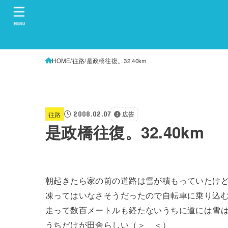
MENU
HOME
往路
是政橋往復。32.40km
2008.02.07
往路
広告
是政橋往復。32.40km
朝起きたら家の前の道路は雪が積もっていたけ
凍ってはいなさそうだったので自転車に乗り込
走って数百メートルも経たないうちに道には雪
うちだけが田舎らしい（＞＿＜）