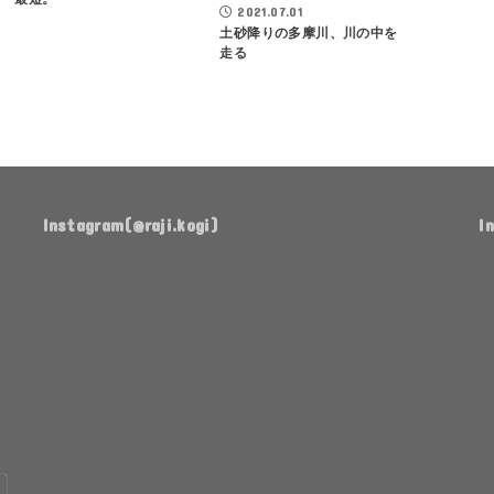
2021.07.01
土砂降りの多摩川、川の中を
走る
Instagram(@raji.kogi)
I
ち
作
有
ょ
っ
言
っ
た
実
と
ま
行
前
ま
🌸
に
放
な
置
り
し
TA08R
よ