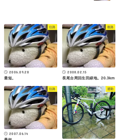
往路
復路
2006.09.28
2008.02.15
最短。
長尾台周回生田緑地。20.3km
往路
通勤
2007.06.14
最短。