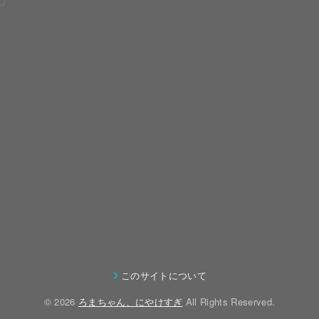
ま
て
用
う
す
た
に、
や
が
TA08R、
も
く
TAMIYA
よ
う
TA08R
BLOCKHEAD
う
ひ
に
MOTORS
や
と
ボ
RC
く
つ
デ
金
ラ
OUTDOOR
コ
ボ
ィ
曜
ジ
FES
ー
デ
を
と
コ
2025
ス
ィ
載
土
ン
に
デ
を
せ
曜
仲
行
ビ
手
ま
の
間
っ
ュ
に
し
深
と
て
ー。
入
た
夜
話
き
🏎️
れ
🚗
に
を
このサイトについて
ま
💨
ま
✨
せ
し
© 2026
ろまちゃん、にやけすぎ
All Rights Reserved.
し
し
っ
て