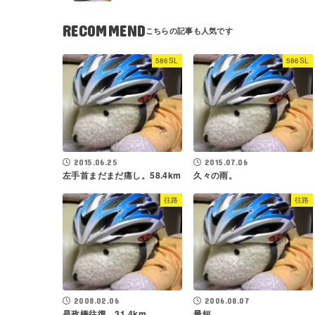
RECOMMEND
586SL
586SL
2015.06.25
2015.07.06
左手首まだまだ痛し。58.4km
久々の雨。
往路
往路
2008.02.06
2006.08.07
是政橋往復。31.4km
最短。