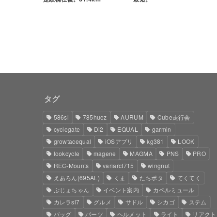
タグ
586sl
785huez
AURUM
Cube走行会
cyclegate
Di2
EQUAL
garmin
growtacequal
iOSアプリ
kg381
LOOK
lookcycle
magene
MAGMA
PNS
PRO
REC-Mounts
variarct715
wingnut
えあろん(695AL)
くま
たちポタ
てくてく
ぷじょちゃん
イベント案内
カペルミュール
カレラsl7
グルメ
サドル
シカゴ
ステム
バッグ
パーツ
ヘルメット
ライト
リアクト