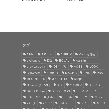
タグ
586sl
785huez
AURUM
Cube走行会
cyclegate
Di2
EQUAL
garmin
growtacequal
iOSアプリ
kg381
LOOK
lookcycle
magene
MAGMA
PNS
PRO
REC-Mounts
variarct715
wingnut
えあろん(695AL)
くま
たちポタ
てくてく
ぷじょちゃん
イベント案内
カペルミュール
カレラsl7
グルメ
サドル
シカゴ
ステム
バッグ
パーツ
ヘルメット
ライト
リアクト
ローラー
富士ヒル
展示会
日記