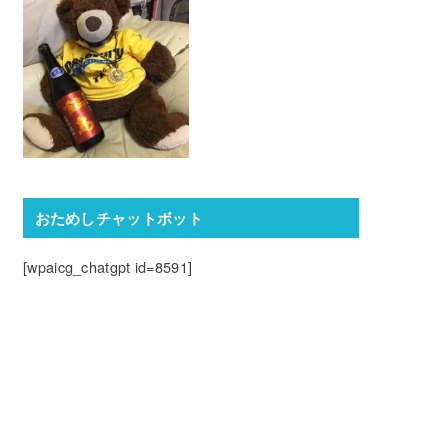
おためしチャットボット
[wpaicg_chatgpt id=8591]