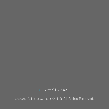
す
た
に、
や
（
が
TA08R、
も
く
の
TAMIYA
よ
う
TA08R
方
BLOCKHEAD
う
ひ
に
の
MOTORS
や
と
ボ
ブ
RC
く
つ
デ
ー
金
ラ
🚴
OUTDOOR
コ
ボ
ィ
ツ
曜
ジ
年
FES
ー
デ
を
類
と
コ
7
2025
ス
ィ
載
を
土
ン
月
に
デ
を
せ
変
曜
仲
1
行
ビ
手
ま
更
の
間
日
っ
ュ
に
し
し
深
と
の
て
ー。
入
た
ま
夜
話
ラ
き
🏎️
れ
🚗
し
に
を
イ
このサイトについて
ま
💨
ま
✨
た
せ
し
ド
© 2026
ろまちゃん、にやけすぎ
All Rights Reserved.
し
し
っ
て
記
た。
た
せ
い
録