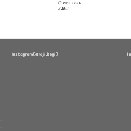
2018.02.26
厄除け
Instagram(@raji.kogi)
I
ち
作
有
ょ
っ
言
っ
た
実
と
ま
行
前
ま
🌸
に
放
な
置
り
し
TA08R
よ
愛
ま
て
用
う
車