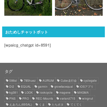
おためしチャットボット
[wpaicg_chatgpt id=8591]
タグ
586sl
785huez
AURUM
Cube走行会
cyclegate
Di2
EQUAL
garmin
growtacequal
iOSアプリ
kg381
LOOK
lookcycle
magene
MAGMA
PNS
PRO
REC-Mounts
variarct715
wingnut
えあろん(695AL)
くま
たちポタ
てくてく