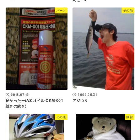
パーツ
その他
2015.07.12
2009.05.31
良かったー(AZ オイル CKM-001
アジつり
続きの続き)
その他
練習