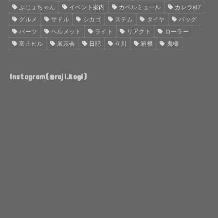
ぷじょちゃん
イベント案内
カペルミュール
カレラsl7
グルメ
サドル
シカゴ
ステム
タイヤ
バッグ
パーツ
ヘルメット
ライト
リアクト
ローラー
富士ヒル
展示会
日記
立川
箱根
鬼様
Instagram(@raji.kogi)
ち
作
ょ
っ
っ
た
と
ま
前
ま
に
放
な
置
り
し
TA08R
よ
ま
て
用
う
す
た