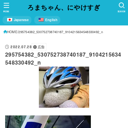
ろまちゃん、にやけすぎ
MENU
SEARCH
Japanese
English
HOME
295754382_530752738740187_9104215634548330492_n
2022.07.28
広告
295754382_530752738740187_9104215634
548330492_n