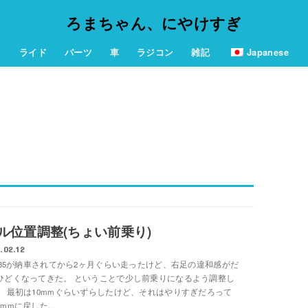
ろまちゃん、にやけすぎ
ライド
パーツ
車
ラジコン
雑記
Japanese
ル位置調整(ちょい前乗り)
.02.12
K785が納車されてから2ヶ月ぐらい走ったけど、右足の違和感がだ
ひどくなってきた。 ということで少し前乗りになるよう調整し
。 最初は10mmぐらいずらしたけど、それはやりすぎだろって
mmに戻した...