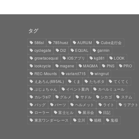
タグ
586sl
785huez
AURUM
Cube走行会
cyclegate
Di2
EQUAL
garmin
growtacequal
iOSアプリ
kg381
LOOK
lookcycle
magene
MAGMA
PNS
PRO
REC-Mounts
variarct715
wingnut
えあろん(695AL)
くま
たちポタ
てくてく
ぷじょちゃん
イベント案内
カペルミュール
カレラsl7
グルメ
サドル
シカゴ
ステム
バッグ
パーツ
ヘルメット
ライト
リアクト
ローラー
富士ヒル
展示会
日記
東京ワンダーレース
立川
箱根
鬼様