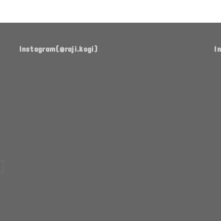
Instagram(@raji.kogi)
I
ち
作
有
ょ
っ
言
っ
た
実
と
ま
行
前
ま
🌸
に
放
な
置
り
し
TA08R
よ
愛
ま
て
用
う
車
す
た
に、
や
（
が
TA08R、
も
く
の
TAMIYA
よ
う
TA08R
方