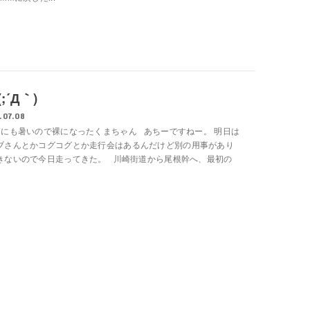
;´Д｀)
.07.08
りにも暑いので裸になったくまちゃん あちーですねー。 明日は
ブさんとかコグコグとか走行会はあるんだけど別の用事があり
きないので今日走ってきた。 川崎街道から尾根幹へ、最初の