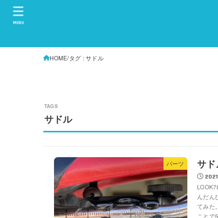
MENU
HOME
タグ : サドル
サドル
サド
パーツ
2021
LOO
んだん
てみた
ことで5