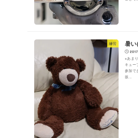
暑い(
練習
2017
※あま
キュー
参加で
坂...